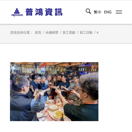
您現在的位置：
首頁
/
永續經營
/
員工照顧
/
員工活動
/
6