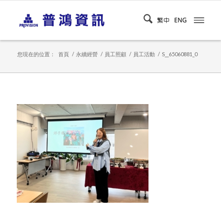
您現在的位置：
首頁
/
永續經營
/
員工照顧
/
員工活動
/
S__65060881_0