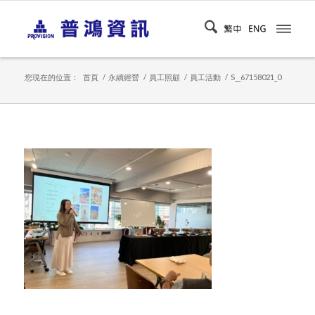
您現在的位置：
首頁
/
永續經營
/
員工照顧
/
員工活動
/
S__67158021_0