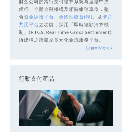
財金公司的跨行支付結算系統為連結中央
銀行、全體金融機構及相關維運單位，整
合
資金調撥平台
、
全國性繳費(稅)
、及
卡片
共用平台
之功能，採用「即時總額清算機
制」(RTGS, Real Time Gross Settlement)
所建構之跨體系多元化金流服務平台。
Learn More
行動支付產品